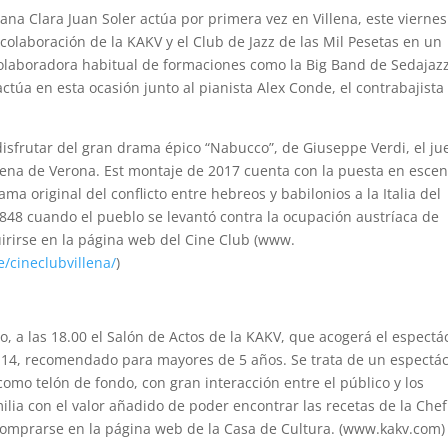
ana Clara Juan Soler actúa por primera vez en Villena, este viernes
 colaboración de la KAKV y el Club de Jazz de las Mil Pesetas en un
, colaboradora habitual de formaciones como la Big Band de Sedajaz
actúa en esta ocasión junto al pianista Alex Conde, el contrabajista
disfrutar del gran drama épico “Nabucco”, de Giuseppe Verdi, el ju
Arena de Verona. Est montaje de 2017 cuenta con la puesta en esce
ma original del conflicto entre hebreos y babilonios a la Italia del
848 cuando el pueblo se levantó contra la ocupación austríaca de
uirirse en la página web del Cine Club (www.
/cineclubvillena/
)
ro, a las 18.00 el Salón de Actos de la KAKV, que acogerá el espectá
 14, recomendado para mayores de 5 años. Se trata de un espectá
omo telón de fondo, con gran interacción entre el público y los
milia con el valor añadido de poder encontrar las recetas de la Chef
omprarse en la página web de la Casa de Cultura. (www.kakv.com)