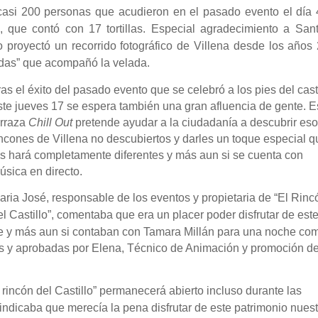
casi 200 personas que acudieron en el pasado evento el día 
s, que contó con 17 tortillas. Especial agradecimiento a San
o proyectó
un recorrido fotográfico de Villena desde los años
adas” que acompañó la vel
ada.
ras el éxito del pasado evento que se celebró a los pies del cast
ste jueves 17 se espera también una gran afluencia de gente. E
erraza
Chill Out
pretende ayudar a la ciudadanía a descubrir es
incones de Villena no descubiertos y darles un toque especial 
os hará completamente diferentes y más aun si se cuenta con
úsica en directo.
aria José, responsable de los eventos y propietaria de “El Rinc
el Castillo”, comentaba
que era un placer poder disfrutar de est
e y más aun si
contaban con Tamara Millán para una noche co
s y aprobadas por Elena, Técnico de Animación y promoción de
 rincón del Castillo” permanecerá abierto incluso durante las
indicaba que merecía la pena disfrutar de este patrimonio nues