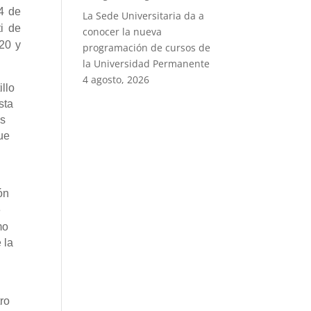
4 de
La Sede Universitaria da a
ti de
conocer la nueva
 20 y
programación de cursos de
la Universidad Permanente
4 agosto, 2026
illo
sta
os
que
ón
e
mo
 la
tro