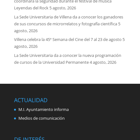
coordinará la seguridad durante el festival de música
Leyendas del Rock
5 agosto, 2026
La Sede Universitaria de Villena da a conocer los ganadores
de sus concursos de microrrelatos y fotografía científica
5
agosto, 2026
Villena celebra la 45ª Semana del Cine del 7 al 23 de agosto
5
agosto, 2026
La Sede Universitaria da a conocer la nueva programación
de cursos de la Universidad Permanente
4 agosto, 2026
ACTUALIDAD
M.I. Ayuntamiento informa
Medios de comunicación
DE INTERÉS