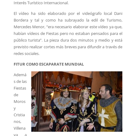
Interés Turístico Internacional.
El vídeo ha sido elaborado por el videógrafo local Dani
Bordera y tal y como ha subrayado la edil de Turismo,
Mercedes Menor, “era necesario elaborar este vídeo ya que,
habían vídeos de Fiestas pero no estaban pensados para el
público turista”. La pieza dura dos minutos y medio y está
previsto realizar cortes más breves para difundir a través de
redes sociales.
FITUR COMO ESCAPARATE MUNDIAL
Ademá
s de las
Fiestas
de
Moros
y
Cristia
nos,
Villena
va a