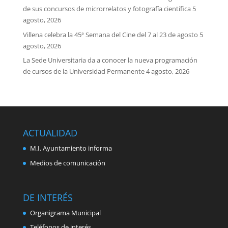
de sus concursos de microrrelatos y fotografía científica
5
agosto, 2026
Villena celebra la 45ª Semana del Cine del 7 al 23 de agosto
5
agosto, 2026
La Sede Universitaria da a conocer la nueva programación
de cursos de la Universidad Permanente
4 agosto, 2026
ACTUALIDAD
M.I. Ayuntamiento informa
Medios de comunicación
DE INTERÉS
Organigrama Municipal
Teléfonos de interés