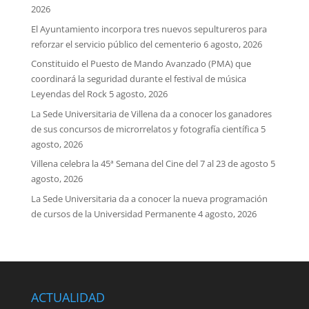
2026
El Ayuntamiento incorpora tres nuevos sepultureros para
reforzar el servicio público del cementerio
6 agosto, 2026
Constituido el Puesto de Mando Avanzado (PMA) que
coordinará la seguridad durante el festival de música
Leyendas del Rock
5 agosto, 2026
La Sede Universitaria de Villena da a conocer los ganadores
de sus concursos de microrrelatos y fotografía científica
5
agosto, 2026
Villena celebra la 45ª Semana del Cine del 7 al 23 de agosto
5
agosto, 2026
La Sede Universitaria da a conocer la nueva programación
de cursos de la Universidad Permanente
4 agosto, 2026
ACTUALIDAD