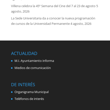
Villena celebra la 45ª Semana del Cine del 7 al 23 de agosto
5
agosto, 2026
La Sede Universitaria da a conocer la nueva programación
de cursos de la Universidad Permanente
4 agosto, 2026
ACTUALIDAD
M.I. Ayuntamiento informa
Medios de comunicación
DE INTERÉS
Organigrama Municipal
Teléfonos de interés