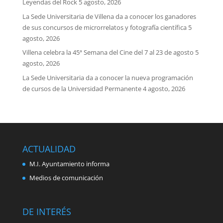
Leyendas del Rock
5 agosto, 2026
La Sede Universitaria de Villena da a conocer los ganadores
de sus concursos de microrrelatos y fotografía científica
5
agosto, 2026
Villena celebra la 45ª Semana del Cine del 7 al 23 de agosto
5
agosto, 2026
La Sede Universitaria da a conocer la nueva programación
de cursos de la Universidad Permanente
4 agosto, 2026
ACTUALIDAD
M.I. Ayuntamiento informa
Medios de comunicación
DE INTERÉS