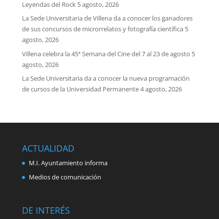
Leyendas del Rock
5 agosto, 2026
La Sede Universitaria de Villena da a conocer los ganadores
de sus concursos de microrrelatos y fotografía científica
5
agosto, 2026
Villena celebra la 45ª Semana del Cine del 7 al 23 de agosto
5
agosto, 2026
La Sede Universitaria da a conocer la nueva programación
de cursos de la Universidad Permanente
4 agosto, 2026
ACTUALIDAD
M.I. Ayuntamiento informa
Medios de comunicación
DE INTERÉS