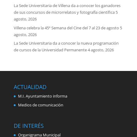
La Sede Universitaria de Villena da a conocer los ganadores
de sus concursos de microrrelatos y fotografía científica
5
agosto, 2026
Villena celebra la 45ª Semana del Cine del 7 al 23 de agosto
5
agosto, 2026
La Sede Universitaria da a conocer la nueva programación
de cursos de la Universidad Permanente
4 agosto, 2026
ACTUALIDAD
M.I. Ayuntamiento informa
Medios de comunicación
DE INTERÉS
Organigrama Municipal