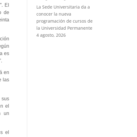
”. El
La Sede Universitaria da a
o de
conocer la nueva
einta
programación de cursos de
la Universidad Permanente
4 agosto, 2026
ción
egún
a es
”.
rá en
e las
s sus
n el
n un
s el