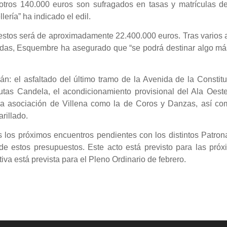
tros 140.000 euros son sufragados en tasas y matrículas de
ería” ha indicado el edil.
uestos será de aproximadamente 22.400.000 euros. Tras varios
udas, Esquembre ha asegurado que “se podrá destinar algo má
n: el asfaltado del último tramo de la Avenida de la Constit
rutas Candela, el acondicionamiento provisional del Ala Oest
na asociación de Villena como la de Coros y Danzas, así co
arillado.
s los próximos encuentros pendientes con los distintos Patron
 de estos presupuestos. Este acto está previsto para las pró
va está prevista para el Pleno Ordinario de febrero.