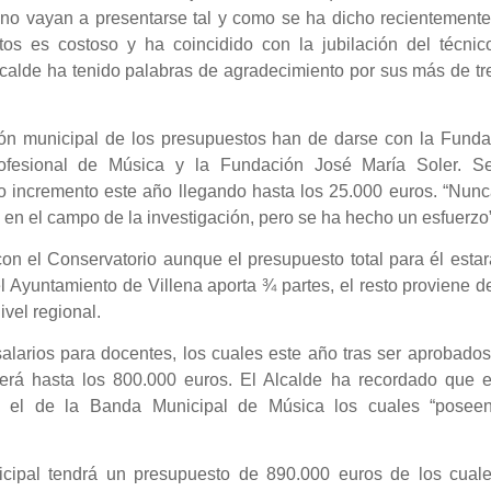
 no vayan a presentarse tal y como se ha dicho recientemente
os es costoso y ha coincidido con la jubilación del técnic
lcalde ha tenido palabras de agradecimiento por sus más de tr
ión municipal de los presupuestos han de darse con la Funda
Profesional de Música y la Fundación José María Soler. S
o incremento este año llegando hasta los 25.000 euros. “Nunc
 en el campo de la investigación, pero se ha hecho un esfuerzo
con el Conservatorio aunque el presupuesto total para él esta
l Ayuntamiento de Villena aporta ¾ partes, el resto proviene d
vel regional.
alarios para docentes, los cuales este año tras ser aprobado
derá hasta los 800.000 euros. El Alcalde ha recordado que e
do el de la Banda Municipal de Música los cuales “posee
cipal tendrá un presupuesto de 890.000 euros de los cuale