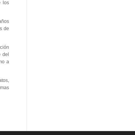
 los
 años
s de
ución
e del
mo a
atos,
ximas