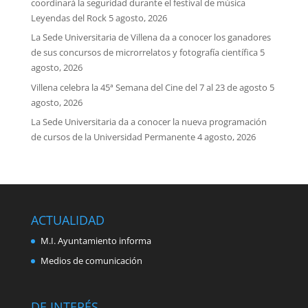
coordinará la seguridad durante el festival de música
Leyendas del Rock
5 agosto, 2026
La Sede Universitaria de Villena da a conocer los ganadores
de sus concursos de microrrelatos y fotografía científica
5
agosto, 2026
Villena celebra la 45ª Semana del Cine del 7 al 23 de agosto
5
agosto, 2026
La Sede Universitaria da a conocer la nueva programación
de cursos de la Universidad Permanente
4 agosto, 2026
ACTUALIDAD
M.I. Ayuntamiento informa
Medios de comunicación
DE INTERÉS