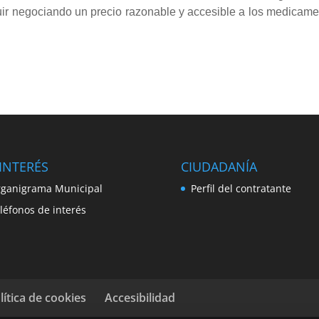
uir negociando un precio razonable y accesible a los medicam
INTERÉS
CIUDADANÍA
ganigrama Municipal
Perfil del contratante
léfonos de interés
lítica de cookies
Accesibilidad