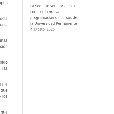
upos
La Sede Universitaria da a
conocer la nueva
programación de cursos de
recta
la Universidad Permanente
 está
4 agosto, 2026
unas
ación
bido
 las
es e
 que
e los
 que