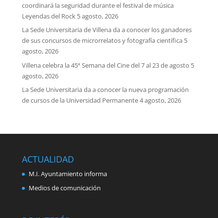
coordinará la seguridad durante el festival de música
Leyendas del Rock
5 agosto, 2026
La Sede Universitaria de Villena da a conocer los ganadores
de sus concursos de microrrelatos y fotografía científica
5
agosto, 2026
Villena celebra la 45ª Semana del Cine del 7 al 23 de agosto
5
agosto, 2026
La Sede Universitaria da a conocer la nueva programación
de cursos de la Universidad Permanente
4 agosto, 2026
ACTUALIDAD
M.I. Ayuntamiento informa
Medios de comunicación