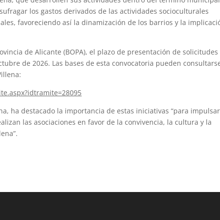
sufragar los gastos derivados de las actividades socioculturales
ales, favoreciendo así la dinamización de los barrios y la implicaci
rovincia de Alicante (BOPA), el plazo de presentación de solicitudes
ctubre de 2026. Las bases de esta convocatoria pueden consultars
illena:
ite.aspx?idtramite=28095
na, ha destacado la importancia de estas iniciativas “para impulsar
alizan las asociaciones en favor de la convivencia, la cultura y la
lena”.