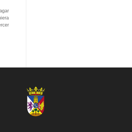
agar
uiera
ercer