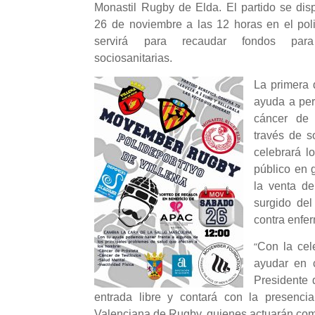
Monastil Rugby de Elda. El partido se di
26 de noviembre a las 12 horas en el poli
servirá para recaudar fondos par
sociosanitarias.
La primera 
ayuda a per
cáncer de 
través de s
celebrará l
público en 
la venta de
surgido del
contra enfe
“
Con la cel
ayudar en 
Presidente 
entrada libre y contará con la presencia
Valenciana de Rugby, quienes actuarán como