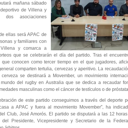
sputará mañana sábado
deportivo de Villena y
a dos asociaciones
de ellas será APAC de
sonas y familiares con
Villena y comarca a
orteos que se celebrarán el día del partido. Tras el encuent
o que conocen como tercer tiempo en el que jugadores, afici
general comparten tertulia, cervezas y aperitivo. La recaudaci
 cerveza se destinará a Movember, un movimiento internaci
 mundo del rugby en Australia que se dedica a recaudar fo
rmedades masculinas como el cáncer de testículos o de próstata
ebración de este partido conseguimos a través del deporte p
casa a APAC y fuera al movimiento Movember”, ha indicad
del Club, José Amorós. El partido se disputará a las 12 hora
 del Presidente, Vicepresidente y Secretario de la Federa
 árbitros.