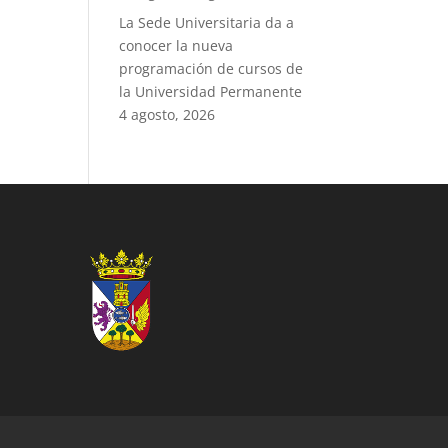
La Sede Universitaria da a
conocer la nueva
programación de cursos de
la Universidad Permanente
4 agosto, 2026