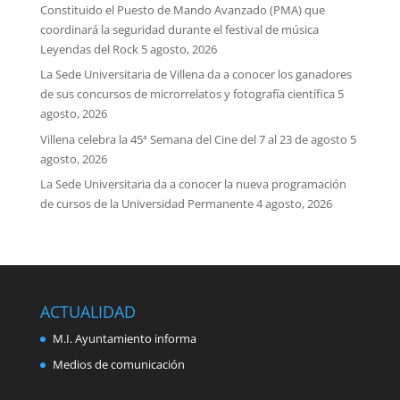
Constituido el Puesto de Mando Avanzado (PMA) que
coordinará la seguridad durante el festival de música
Leyendas del Rock
5 agosto, 2026
La Sede Universitaria de Villena da a conocer los ganadores
de sus concursos de microrrelatos y fotografía científica
5
agosto, 2026
Villena celebra la 45ª Semana del Cine del 7 al 23 de agosto
5
agosto, 2026
La Sede Universitaria da a conocer la nueva programación
de cursos de la Universidad Permanente
4 agosto, 2026
ACTUALIDAD
M.I. Ayuntamiento informa
Medios de comunicación