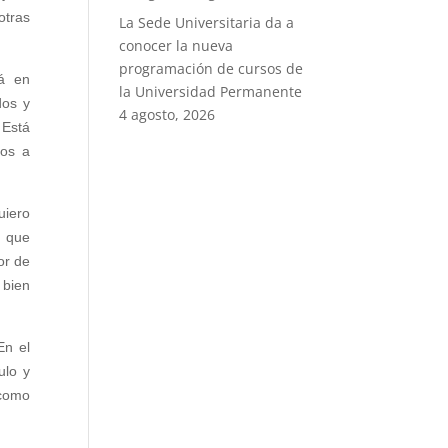
otras
La Sede Universitaria da a
conocer la nueva
programación de cursos de
rá en
la Universidad Permanente
dos y
4 agosto, 2026
 Está
sos a
uiero
r que
or de
 bien
En el
ulo y
 como