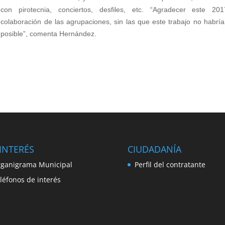
con pirotecnia, conciertos, desfiles, etc. “Agradecer este 20
colaboración de las agrupaciones, sin las que este trabajo no habría
posible”, comenta Hernández.
INTERÉS
CIUDADANÍA
ganigrama Municipal
Perfil del contratante
léfonos de interés