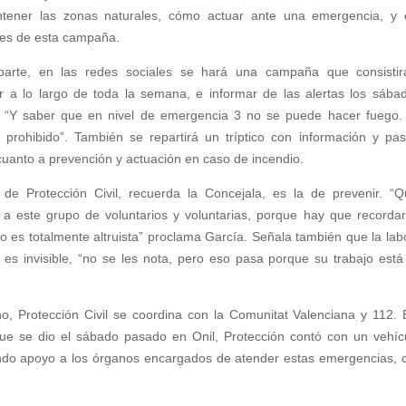
tener las zonas naturales, cómo actuar ante una emergencia, y 
eles de esta campaña.
parte, en las redes sociales se hará una campaña que consisti
r a lo largo de toda la semana, e informar de las alertas los sába
 “Y saber que en nivel de emergencia 3 no se puede hacer fuego.
 prohibido”. También se repartirá un tríptico con información y pa
cuanto a prevención y actuación en caso de incendio.
 de Protección Civil, recuerda la Concejala, es la de prevenir. “Q
 a este grupo de voluntarios y voluntarias, porque hay que recorda
jo es totalmente altruista” proclama García. Señala también que la lab
 es invisible, “no se les nota, pero eso pasa porque su trabajo está
o, Protección Civil se coordina con la Comunitat Valenciana y 112. 
que se dio el sábado pasado en Onil, Protección contó con un vehíc
dando apoyo a los órganos encargados de atender estas emergencias,