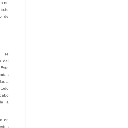
ón no
 Este
so de
, se
a del
ste
todas
das a
 todo
 cabo
de la
do en
entos