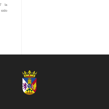
17 la
 sido