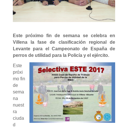
Este próximo fin de semana se celebra en
Villena la fase de clasificación regional de
Levante para el Campeonato de España de
perros de utilidad para la Policía y el ejército.
Este
próxi
mo fin
de
sema
na
nuest
ra
ciuda
d