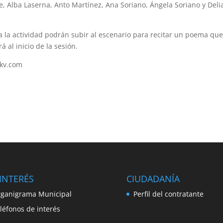
te, Alba Laserna, Anto Martínez, Ana Soriano, Ángela Soriano y Deli
a la actividad podrán subir al escenario para recitar un poema qu
 al inicio de la sesión.
akv.com
INTERÉS
CIUDADANÍA
ganigrama Municipal
Perfil del contratante
léfonos de interés