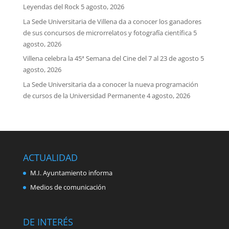
Leyendas del Rock
5 agosto, 2026
La Sede Universitaria de Villena da a conocer los ganadores
de sus concursos de microrrelatos y fotografía científica
5
agosto, 2026
Villena celebra la 45ª Semana del Cine del 7 al 23 de agosto
5
agosto, 2026
La Sede Universitaria da a conocer la nueva programación
de cursos de la Universidad Permanente
4 agosto, 2026
ACTUALIDAD
M.I. Ayuntamiento informa
Medios de comunicación
DE INTERÉS