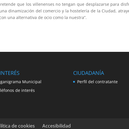
retende que los villenenses no tengan que desplazarse para disf
una dinamización del comercio y la hostelería de la Ciudad, atra
con una alternativa de ocio como la nuestra”.
INTERÉS
CIUDADANÍA
ganigrama Municipal
Perfil del contratante
léfonos de interés
lítica de cookies
Accesibilidad