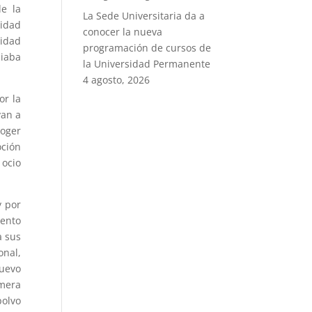
de la
La Sede Universitaria da a
vidad
conocer la nueva
vidad
programación de cursos de
ciaba
la Universidad Permanente
4 agosto, 2026
or la
van a
coger
oción
 ocio
y por
iento
a sus
onal,
nuevo
imera
polvo