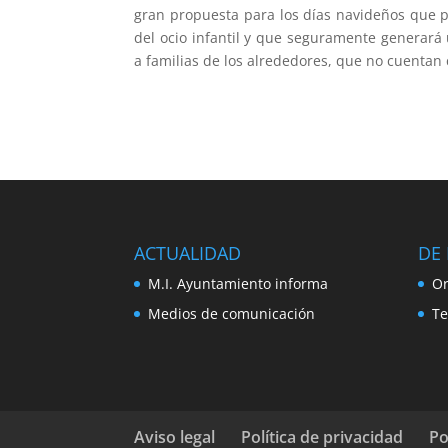
gran propuesta para los días navideños que p
del ocio infantil y que seguramente generará 
a familias de los alrededores, que no cuentan 
ACTUALIDAD
DE 
M.I. Ayuntamiento informa
Or
Medios de comunicación
Te
Aviso legal
Política de privacidad
Po