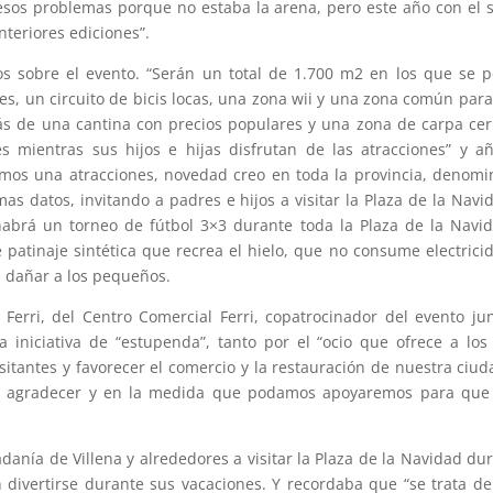
esos problemas porque no estaba la arena, pero este año con el 
nteriores ediciones”.
s sobre el evento. “Serán un total de 1.700 m2 en los que se 
s, un circuito de bicis locas, una zona wii y una zona común par
s de una cantina con precios populares y una zona de carpa ce
s mientras sus hijos e hijas disfrutan de las atracciones” y a
emos una atracciones, novedad creo en toda la provincia, denom
mas datos, invitando a padres e hijos a visitar la Plaza de la Navi
brá un torneo de fútbol 3×3 durante toda la Plaza de la Navi
 patinaje sintética
que recrea el hielo, que no consume electrici
 dañar a los pequeños.
Ferri, del Centro Comercial Ferri, copatrocinador del evento ju
a iniciativa de “estupenda”, tanto por el “ocio que ofrece a lo
itantes y favorecer el comercio y la restauración de nuestra ciud
 de agradecer y en la medida que podamos apoyaremos para que
adanía de Villena y alrededores a visitar la Plaza de la Navidad du
 divertirse durante sus vacaciones. Y recordaba que “se trata d