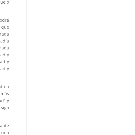
suelo
podrá
a que
rrada
ñadía
inada
dad y
dad y
dad y
nto a
s más
ad” y
 siga
rante
e una