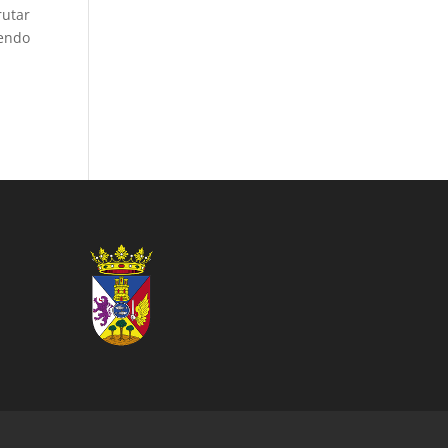
rutar
yendo