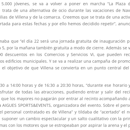
n 5.000 jóvenes, se va a volver a poner en marcha “La Plaza 
e trata de una alternativa de ocio durante las vacaciones de Na
ilias de Villena y de la comarca. Creemos que se trata de una acti
ertada para estas fechas y por ello hemos decidido repetir”, anun
rmaba que “el día 22 será una jornada gratuita de inauguración p
ía 5, por la mañana también gratuita a modo de cierre. Además se 
000 descuentos en los Comercios y Servicios Vi, que pueden re
los edificios municipales. Y se va a realizar una campaña de prom
 el objetivo de que Villena se convierta en un punto central del
:30 a 14:00 horas y de 16:30 a 20:30 horas, “durante ese horario 
sfrutar de todas las atracciones, pudiendo entrar y salir del rec
 que los mayores no pagarán por entrar al recinto acompañando 
sa AIGUES SPORTS&EVENTS, organizadora del evento. Sobre el pers
 personal contratado es de Villena” y tildaba de “acertado” el 
a suponer un cambio espectacular y un salto cualitativo con la pr
as con los motores que se estropeaban por aspirar la arena y el 