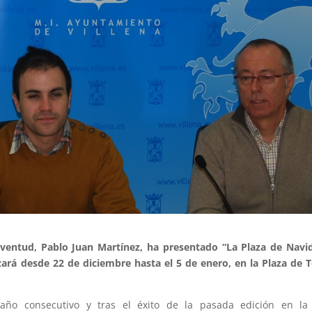
Juventud, Pablo Juan Martínez, ha presentado “La Plaza de Navi
zará desde 22 de diciembre hasta el 5 de enero, en la Plaza de 
 año consecutivo y tras el éxito de la pasada edición en la