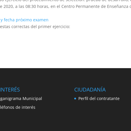
de 2020, a las 08:30 horas, en el Centro Permanente de Enseñanza 
ad y fecha próximo examen
estas correctas del primer ejercicio:
INTERÉS
CIUDADANÍA
ganigrama Municipal
Perfil del contratante
léfonos de interés