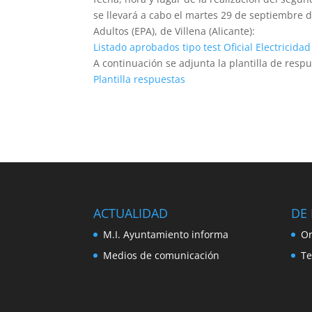
se llevará a cabo el martes 29 de septiembre 
Adultos (EPA), de Villena (Alicante):
Listado aprobados tipo test Oficial Electricid
A continuación se adjunta la plantilla de respu
Plantilla respuestas
ACTUALIDAD
DE 
M.I. Ayuntamiento informa
Or
Medios de comunicación
Te