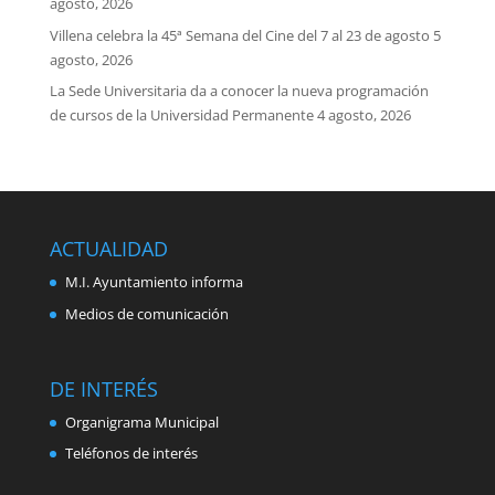
agosto, 2026
Villena celebra la 45ª Semana del Cine del 7 al 23 de agosto
5
agosto, 2026
La Sede Universitaria da a conocer la nueva programación
de cursos de la Universidad Permanente
4 agosto, 2026
ACTUALIDAD
M.I. Ayuntamiento informa
Medios de comunicación
DE INTERÉS
Organigrama Municipal
Teléfonos de interés