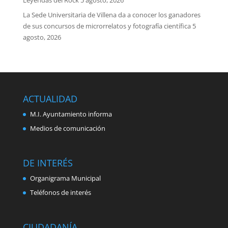
Leyendas del Rock
5 agosto, 2026
La Sede Universitaria de Villena da a conocer los ganadores
de sus concursos de microrrelatos y fotografía científica
5
agosto, 2026
ACTUALIDAD
M.I. Ayuntamiento informa
Medios de comunicación
DE INTERÉS
Organigrama Municipal
Teléfonos de interés
CIUDADANÍA