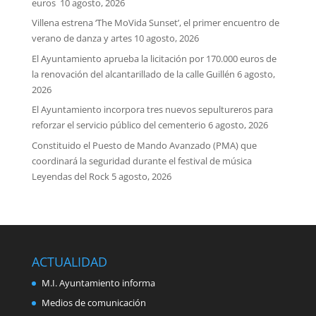
euros
10 agosto, 2026
Villena estrena ‘The MoVida Sunset’, el primer encuentro de
verano de danza y artes
10 agosto, 2026
El Ayuntamiento aprueba la licitación por 170.000 euros de
la renovación del alcantarillado de la calle Guillén
6 agosto,
2026
El Ayuntamiento incorpora tres nuevos sepultureros para
reforzar el servicio público del cementerio
6 agosto, 2026
Constituido el Puesto de Mando Avanzado (PMA) que
coordinará la seguridad durante el festival de música
Leyendas del Rock
5 agosto, 2026
ACTUALIDAD
M.I. Ayuntamiento informa
Medios de comunicación