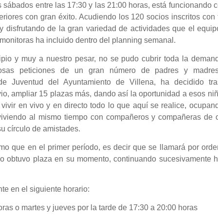
os sábados entre las 17:30 y las 21:00 horas, está funcionando
eriores con gran éxito. Acudiendo los 120 socios inscritos con
y disfrutando de la gran variedad de actividades que el equi
 monitoras ha incluido dentro del planning semanal.
ipio y muy a nuestro pesar, no se pudo cubrir toda la demand
osas peticiones de un gran número de padres y madres
 de Juventud del Ayuntamiento de Villena, ha decidido tra
vio, ampliar 15 plazas más, dando así la oportunidad a esos ni
ivir en vivo y en directo todo lo que aquí se realice, ocupan
nviviendo al mismo tiempo con compañeros y compañeras de o
su círculo de amistades.
smo que en el primer período, es decir que se llamará por ord
e no obtuvo plaza en su momento, continuando sucesivamente h
e en el siguiente horario:
as o martes y jueves por la tarde de 17:30 a 20:00 horas