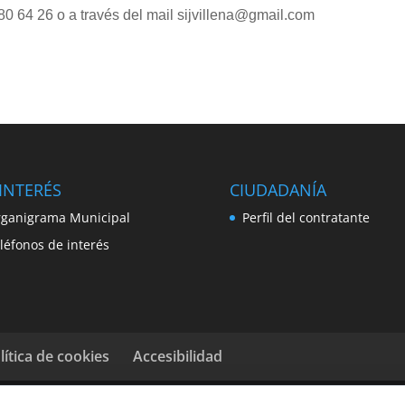
80 64 26 o a través del mail sijvillena@gmail.com
INTERÉS
CIUDADANÍA
ganigrama Municipal
Perfil del contratante
léfonos de interés
lítica de cookies
Accesibilidad