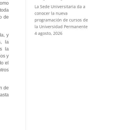
 como
La Sede Universitaria da a
 toda
conocer la nueva
po de
programación de cursos de
la Universidad Permanente
4 agosto, 2026
a, y
, la
s la
ños y
do el
tros
en de
asta