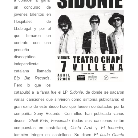
a conocer al ganar
un concurso de
jóvenes talentos en
Hospitalet de
LLobregat y por el
que firmaron un
contrato con una
pequeña
discográfica
independiente
catalana llamada
Bip Bip Records
.
Pero lo que los
catapultó a la fama fue el LP
Sidonie
, de donde se sacaron
varias canciones que sirvieron como sintonía publicitaria; el
gran éxito de este disco hizo que fuesen contratados por la
compañía Sony Records. Con ellos han publicado varios
discos:
Shell Kids,
Fascinado
(todas sus canciones están
compuestas en castellano),
Costa Azul
y
El Incendio
,
también íntegro en castellano. Su disco
El fluido García