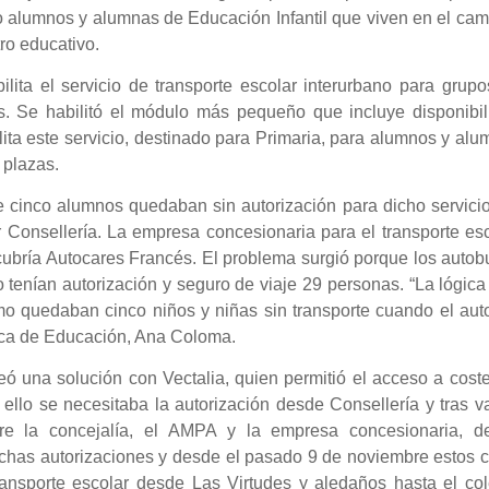
co alumnos y alumnas de Educación Infantil que viven en el ca
ro educativo.
lita el servicio de transporte escolar interurbano para grup
s. Se habilitó el módulo más pequeño que incluye disponibil
ita este servicio, destinado para Primaria, para alumnos y al
 plazas.
e cinco alumnos quedaban sin autorización para dicho servici
 Consellería. La empresa concesionaria para el transporte es
 cubría Autocares Francés. El problema surgió porque los auto
enían autorización y seguro de viaje 29 personas. “La lógica 
o quedaban cinco niños y niñas sin transporte cuando el aut
nica de Educación, Ana Coloma.
ó una solución con Vectalia, quien permitió el acceso a cost
ello se necesitaba la autorización desde Consellería y tras v
ntre la concejalía, el AMPA y la empresa concesionaria, d
ichas autorizaciones y desde el pasado 9 de noviembre estos 
ansporte escolar desde Las Virtudes y aledaños hasta el col