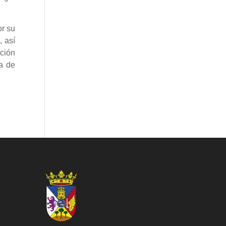
or su
, así
ción
a de