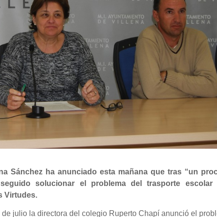
ina Sánchez ha anunciado esta mañana que tras “un pro
seguido solucionar el problema del trasporte escolar
s Virtudes.
e julio la directora del colegio Ruperto Chapí anunció el pro