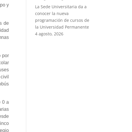
mpo y
La Sede Universitaria da a
conocer la nueva
programación de cursos de
os de
la Universidad Permanente
idad
4 agosto, 2026
umnas
o por
colar
buses
civil
obús
e 0 a
arias
esde
cinco
egio