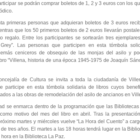
rticipar se podrán comprar boletos de 1, 2 y 3 euros con los q
ódico.
ta primeras personas que adquieran boletos de 3 euros recib
entras que los 50 primeros boletos de 2 euros llevarán postal
o regalo. Entre los participantes se sortearán tres ejemplare
 Grey”. Las personas que participen en esta tómbola solid
además ceniceros de obsequio de las monjas del asilo y po
 libro “Villena, historia de una época 1945-1975 de Joaquín Sá
ncejalía de Cultura se invita a toda la ciudadanía de Ville
 participe en esta tómbola solidaria de libros cuyos benefi
ados a las obras de remodelación del asilo de ancianos en Vill
dad se enmarca dentro de la programación que las Bibliotecas
como motivo del mes del libro en abril. Tras la presentación
próximo martes y miércoles vuelve “La Hora del Cuento” a car
 de tres años. El martes a las 18 horas tendrá lugar en la Bibli
hora en la Biblioteca La Paz.