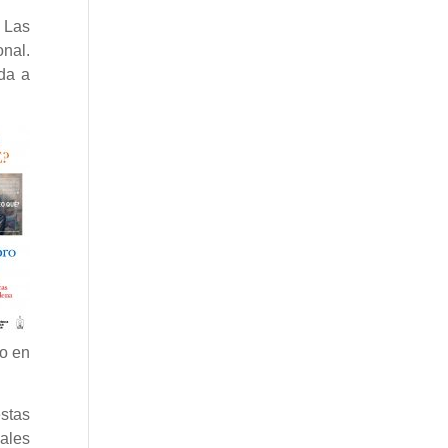
. Las
onal.
ida a
bo en
estas
pales