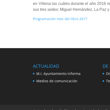
en Villena las cuáles durante el año 2016 r
sus tres sedes: Miguel Hernández, La Paz y
Programación mes del libro 2017
ACTUALIDAD
DE 
M.I. Ayuntamiento informa
Or
Medios de comunicación
Te