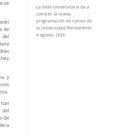
ue se
La Sede Universitaria da a
conocer la nueva
programación de cursos de
irán
la Universidad Permanente
es de
4 agosto, 2026
s del
aria
drán
nchez
na y
cios
ena.
 han
 del
go de
oteca