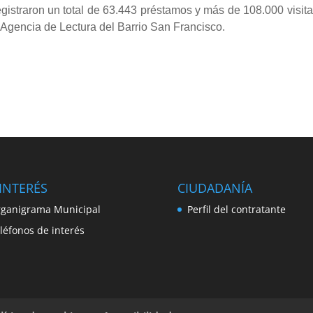
egistraron un total de 63.443 préstamos y más de 108.000 visit
 Agencia de Lectura del Barrio San Francisco.
INTERÉS
CIUDADANÍA
ganigrama Municipal
Perfil del contratante
léfonos de interés