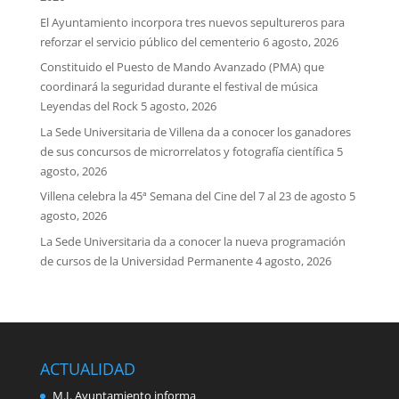
El Ayuntamiento incorpora tres nuevos sepultureros para
reforzar el servicio público del cementerio
6 agosto, 2026
Constituido el Puesto de Mando Avanzado (PMA) que
coordinará la seguridad durante el festival de música
Leyendas del Rock
5 agosto, 2026
La Sede Universitaria de Villena da a conocer los ganadores
de sus concursos de microrrelatos y fotografía científica
5
agosto, 2026
Villena celebra la 45ª Semana del Cine del 7 al 23 de agosto
5
agosto, 2026
La Sede Universitaria da a conocer la nueva programación
de cursos de la Universidad Permanente
4 agosto, 2026
ACTUALIDAD
M.I. Ayuntamiento informa