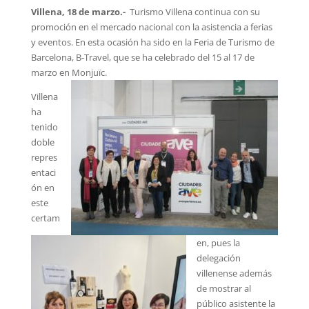
Villena, 18 de marzo.-
Turismo Villena continua con su
promoción en el mercado nacional con la asistencia a ferias
y eventos. En esta ocasión ha sido en la Feria de Turismo de
Barcelona, B-Travel, que se ha celebrado del 15 al 17 de
marzo en Monjuïc.
Villena
ha
tenido
doble
repres
entaci
ón en
este
certam
en, pues la
delegación
villenense además
de mostrar al
público asistente la