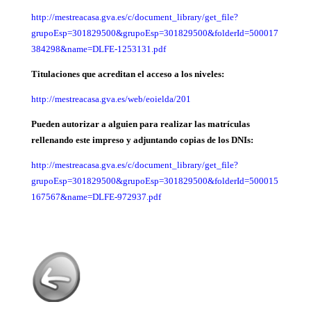
http://mestreacasa.gva.es/c/document_library/get_file?
grupoEsp=301829500&grupoEsp=301829500&folderId=500017
384298&name=DLFE-1253131.pdf
Titulaciones que acreditan el acceso a los niveles:
http://mestreacasa.gva.es/web/eoielda/201
Pueden autorizar a alguien para realizar las matrículas
rellenando este impreso y adjuntando copias de los DNIs:
http://mestreacasa.gva.es/c/document_library/get_file?
grupoEsp=301829500&grupoEsp=301829500&folderId=500015
167567&name=DLFE-972937.pdf