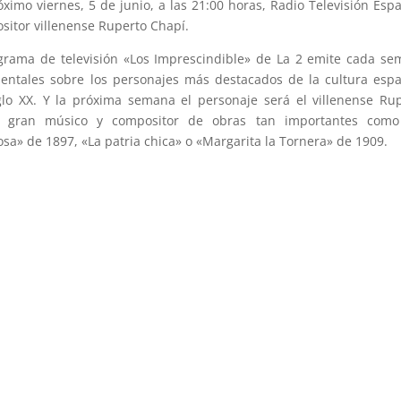
ximo viernes, 5 de junio, a las 21:00 horas, Radio Televisión Esp
sitor villenense Ruperto Chapí.
grama de televisión «Los Imprescindible» de La 2 emite cada s
ntales sobre los personajes más destacados de la cultura esp
glo XX. Y la próxima semana el personaje será el villenense Ru
, gran músico y compositor de obras tan importantes como
osa» de 1897, «La patria chica» o «Margarita la Tornera» de 1909.