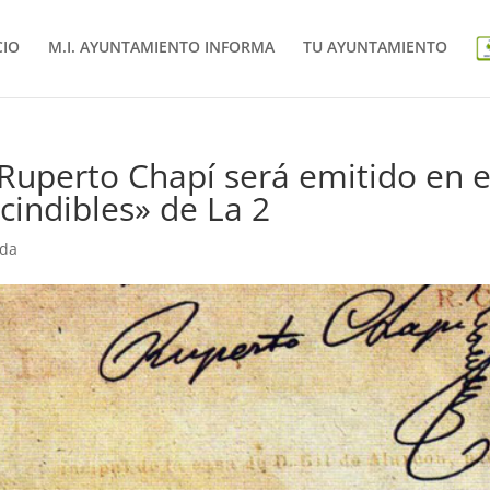
CIO
M.I. AYUNTAMIENTO INFORMA
TU AYUNTAMIENTO
uperto Chapí será emitido en e
indibles» de La 2
ada