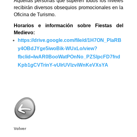
Aquellas personas que superen todos los niveles
recibirán diversos obsequios promocionales en la
Oficina de Turismo.
Horarios e información sobre Fiestas del
Medievo:
https://drive.google.com/file/d/1H7ON_PlaRB
y4OBdJYge5iwoBik-WUxLo/view?
fbclid=IwAR0BooWatPOnNo_PZSlpcFD7fnd
Kpb1gCVTrinY-vUIrUVlzviWnKeVXsYA
Volver