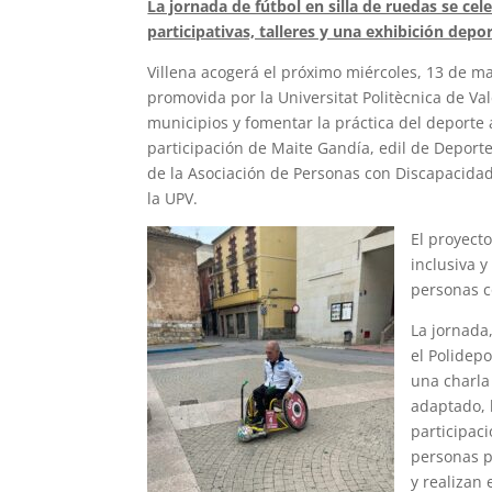
La jornada de fútbol en silla de ruedas se cel
participativas, talleres y una exhibición depo
Villena acogerá el próximo miércoles, 13 de mayo
promovida por la Universitat Politècnica de Valè
municipios y fomentar la práctica del deporte
participación de Maite Gandía, edil de Deporte
de la Asociación de Personas con Discapacidad 
la UPV.
El proyect
inclusiva y
personas co
La jornada,
el Polidepo
una charla
adaptado, l
participaci
personas p
y realizan 