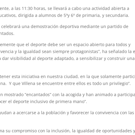
nte, a las 11:30 horas, se llevará a cabo una actividad abierta a
ucativos, dirigida a alumnos de 5ºy 6º de primaria, y secundaria.
se celebrará una demostración deportiva mediante un partido de
entados.
memente que el deporte debe ser un espacio abierto para todos y
ivencia y la igualdad sean siempre protagonistas”, ha señalado la e
dar visibilidad al deporte adaptado, a sensibilizar y construir una
 tener esta iniciativa en nuestra ciudad, en la que solamente parti
a. Y que Villena se encuentre entre ellos es todo un privilegio”.
han mostrado “encantados” con la acogida y han animado a participa
cer el deporte inclusivo de primera mano”.
dan a acercarse a la población y favorecer la convivencia con las
irma su compromiso con la inclusión, la igualdad de oportunidades y