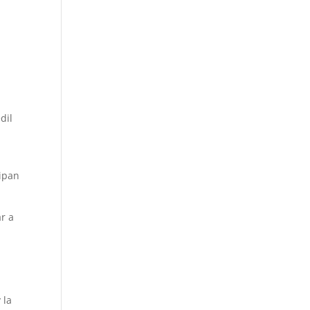
dil
cipan
r a
 la