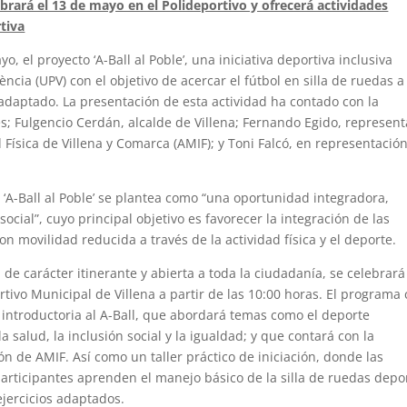
ebrará el 13 de mayo en el Polideportivo y ofrecerá actividades
rtiva
, el proyecto ‘A-Ball al Poble’, una iniciativa deportiva inclusiva
ncia (UPV) con el objetivo de acercar el fútbol en silla de ruedas a
 adaptado. La presentación de esta actividad ha contado con la
s; Fulgencio Cerdán, alcalde de Villena; Fernando Egido, represen
Física de Villena y Comarca (AMIF); y Toni Falcó, en representació
o ‘A-Ball al Poble’ se plantea como “una oportunidad integradora,
 social”, cuyo principal objetivo es favorecer la integración de las
n movilidad reducida a través de la actividad física y el deporte.
 de carácter itinerante y abierta a toda la ciudadanía, se celebrará
rtivo Municipal de Villena a partir de las 10:00 horas. El programa
 introductoria al A-Ball, que abordará temas como el deporte
a salud, la inclusión social y la igualdad; y que contará con la
ón de AMIF. Así como un taller práctico de iniciación, donde las
articipantes aprenden el manejo básico de la silla de ruedas depo
ejercicios adaptados.