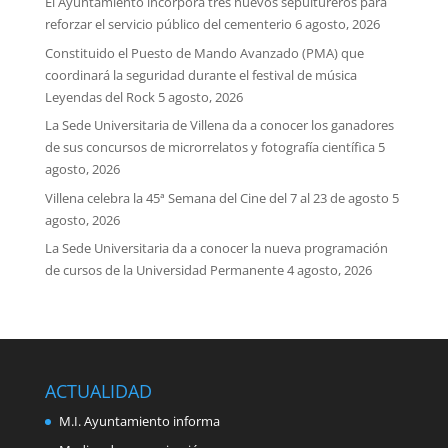
El Ayuntamiento incorpora tres nuevos sepultureros para
reforzar el servicio público del cementerio
6 agosto, 2026
Constituido el Puesto de Mando Avanzado (PMA) que
coordinará la seguridad durante el festival de música
Leyendas del Rock
5 agosto, 2026
La Sede Universitaria de Villena da a conocer los ganadores
de sus concursos de microrrelatos y fotografía científica
5
agosto, 2026
Villena celebra la 45ª Semana del Cine del 7 al 23 de agosto
5
agosto, 2026
La Sede Universitaria da a conocer la nueva programación
de cursos de la Universidad Permanente
4 agosto, 2026
ACTUALIDAD
M.I. Ayuntamiento informa