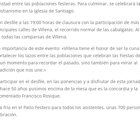
stad entre las poblaciones festeras. Para culminar, se celebrará l
stianismo en la Iglesia de Santiago.
n desfile a las 19:00 horas de clausura con la participación de más
ncipales calles de Villena, el recorrido normal de las cabalgatas. Al
 todas las comparsas de Villena.
a importancia de este evento: «Villena tiene el honor de ser la cuna
talecer los lazos entre las poblaciones que celebran las Fiestas d
es un momento para recordar el pasado, sino también para mirar al
radición que nos une.»
ticipar en el desfile, en las ponencias y a disfrutar de esta jorna
hace 50 años pusimos encima de la mesa que es la concordia y la
 comentado Francisco Rosique.
ena fría en el Patio Festero para todos los asistentes, unas 700 perso
ebración.