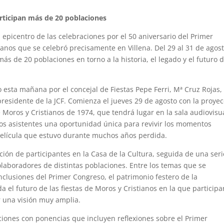
articipan más de 20 poblaciones
 epicentro de las celebraciones por el 50 aniversario del Primer
anos que se celebró precisamente en Villena. Del 29 al 31 de agost
ás de 20 poblaciones en torno a la historia, el legado y el futuro 
 esta mañana por el concejal de Fiestas Pepe Ferri, Mª Cruz Rojas,
residente de la JCF. Comienza el jueves 29 de agosto con la proye
 Moros y Cristianos de 1974, que tendrá lugar en la sala audiovisu
 los asistentes una oportunidad única para revivir los momentos
película que estuvo durante muchos años perdida.
pción de participantes en la Casa de la Cultura, seguida de una ser
laboradores de distintas poblaciones. Entre los temas que se
nclusiones del Primer Congreso, el patrimonio festero de la
el futuro de las fiestas de Moros y Cristianos en la que particip
r una visión muy amplia.
ciones con ponencias que incluyen reflexiones sobre el Primer