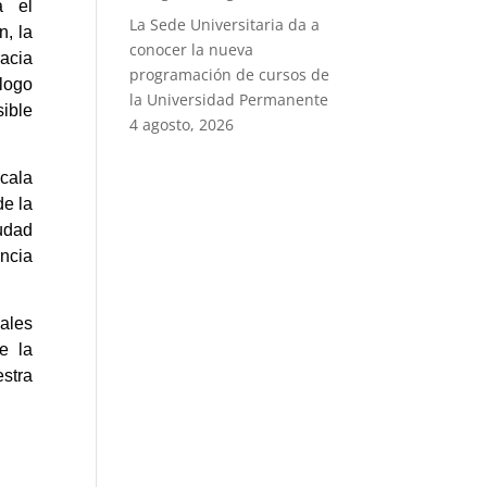
a el
La Sede Universitaria da a
n, la
conocer la nueva
acia
programación de cursos de
alogo
la Universidad Permanente
sible
4 agosto, 2026
cala
de la
iudad
ncia
uales
e la
estra