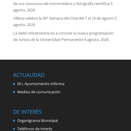
de sus concursos de microrrelatos y fotografía científica
5
agosto, 2026
Villena celebra la 45ª Semana del Cine del 7 al 23 de agosto
5
agosto, 2026
La Sede Universitaria da a conocer la nueva programación
de cursos de la Universidad Permanente
4 agosto, 2026
ACTUALIDAD
M.I. Ayuntamiento informa
Medios de comunicación
DE INTERÉS
Organigrama Municipal
Teléfonos de interés