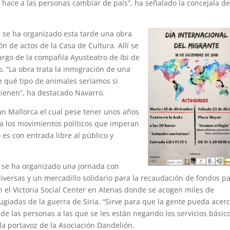
 hace a las personas cambiar de país”, ha señalado la concejala d
 se ha organizado esta tarde una obra
ón de actos de la Casa de Cultura. Allí se
argo de la compañía Ayusteatro de Ibi de
o. “La obra trata la inmigración de una
e qué tipo de animales seríamos si
tienen”, ha destacado Navarro.
an Mallorca el cual pese tener unos años
 a los movimientos políticos que imperan
o es con entrada libre al público y
o se ha organizado una jornada con
diversas y un mercadillo solidario para la recaudación de fondos p
n el Victoria Social Center en Atenas donde se acogen miles de
ugiadas de la guerra de Siria. “Sirve para que la gente pueda acer
 de las personas a las que se les están negando los servicios básico
la portavoz de la Asociación Dandelión.