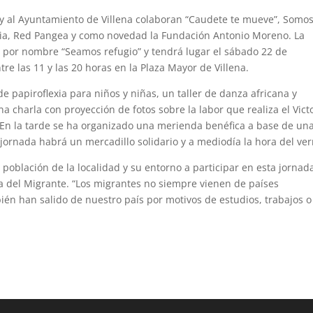
s y al Ayuntamiento de Villena colaboran “Caudete te mueve”, Somo
ia, Red Pangea y como novedad la Fundación Antonio Moreno. La
a por nombre “Seamos refugio” y tendrá lugar el sábado 22 de
re las 11 y las 20 horas en la Plaza Mayor de Villena.
de papiroflexia para niños y niñas, un taller de danza africana y
a charla con proyección de fotos sobre la labor que realiza el Vict
n. En la tarde se ha organizado una merienda benéfica a base de un
 jornada habrá un mercadillo solidario y a mediodía la hora del ve
 población de la localidad y su entorno a participar en esta jornad
a del Migrante. “Los migrantes no siempre vienen de países
én han salido de nuestro país por motivos de estudios, trabajos o
.