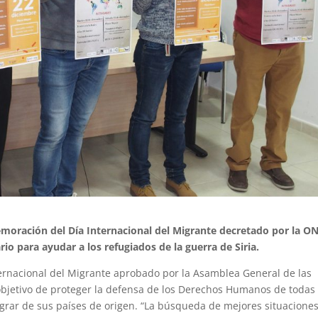
emoración del Día Internacional del Migrante decretado por la O
io para ayudar a los refugiados de la guerra de Siria.
ernacional del Migrante aprobado por la Asamblea General de las
objetivo de proteger la defensa de los Derechos Humanos de todas 
grar de sus países de origen. “La búsqueda de mejores situacione