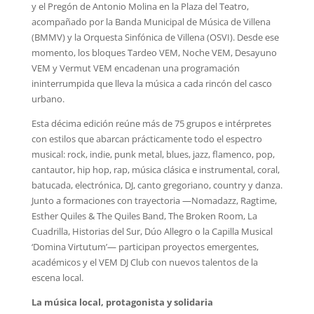
y el Pregón de Antonio Molina en la Plaza del Teatro,
acompañado por la Banda Municipal de Música de Villena
(BMMV) y la Orquesta Sinfónica de Villena (OSVI). Desde ese
momento, los bloques Tardeo VEM, Noche VEM, Desayuno
VEM y Vermut VEM encadenan una programación
ininterrumpida que lleva la música a cada rincón del casco
urbano.
Esta décima edición reúne más de 75 grupos e intérpretes
con estilos que abarcan prácticamente todo el espectro
musical: rock, indie, punk metal, blues, jazz, flamenco, pop,
cantautor, hip hop, rap, música clásica e instrumental, coral,
batucada, electrónica, DJ, canto gregoriano, country y danza.
Junto a formaciones con trayectoria —Nomadazz, Ragtime,
Esther Quiles & The Quiles Band, The Broken Room, La
Cuadrilla, Historias del Sur, Dúo Allegro o la Capilla Musical
‘Domina Virtutum’— participan proyectos emergentes,
académicos y el VEM DJ Club con nuevos talentos de la
escena local.
La música local, protagonista y solidaria