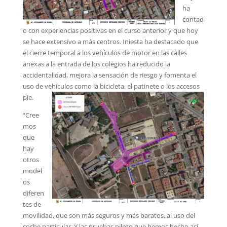
ha
contad
o con experiencias positivas en el curso anterior y que hoy
se hace extensivo a más centros. Iniesta ha destacado que
el cierre temporal a los vehículos de motor en las calles
anexas a la entrada de los colegios ha reducido la
accidentalidad, mejora la sensación de riesgo y fomenta el
uso de vehículos como la bicicleta, el patinete o los accesos
pie.
“Cree
mos
que
hay
otros
model
os
diferen
tes de
movilidad, que son más seguros y más baratos, al uso del
coche particular. Y las pruebas piloto que hemos hecho así