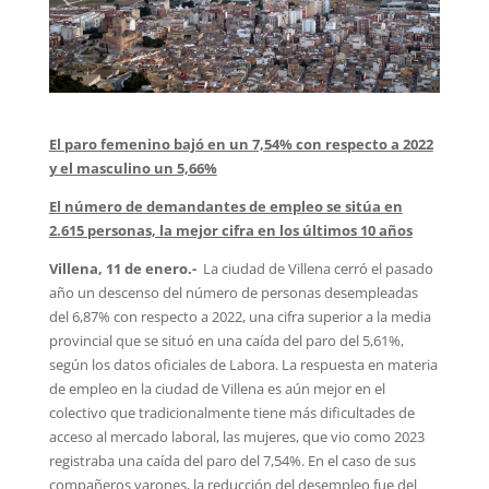
El paro femenino bajó en un 7,54% con respecto a 2022
y el masculino un 5,66%
El número de demandantes de empleo se sitúa en
2.615 personas, la mejor cifra en los últimos 10 años
Villena, 11 de enero.-
La ciudad de Villena cerró el pasado
año un descenso del número de personas desempleadas
del 6,87% con respecto a 2022, una cifra superior a la media
provincial que se situó en una caída del paro del 5,61%,
según los datos oficiales de Labora. La respuesta en materia
de empleo en la ciudad de Villena es aún mejor en el
colectivo que tradicionalmente tiene más dificultades de
acceso al mercado laboral, las mujeres, que vio como 2023
registraba una caída del paro del 7,54%. En el caso de sus
compañeros varones, la reducción del desempleo fue del