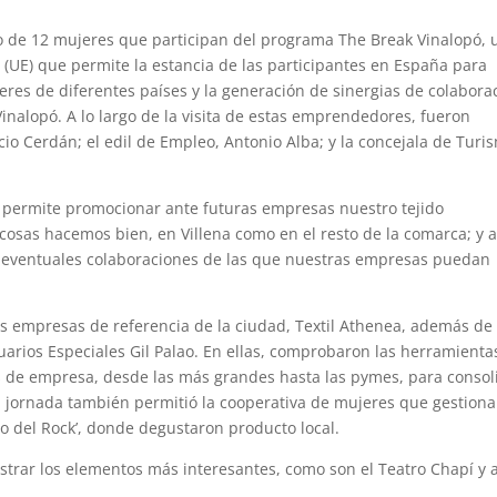
po de 12 mujeres que participan del programa The Break Vinalopó, 
a (UE) que permite la estancia de las participantes en España para
es de diferentes países y la generación de sinergias de colabora
Vinalopó. A lo largo de la visita de estas emprendedores, fueron
io Cerdán; el edil de Empleo, Antonio Alba; y la concejala de Turi
e permite promocionar ante futuras empresas nuestro tejido
cosas hacemos bien, en Villena como en el resto de la comarca; y a
 eventuales colaboraciones de las que nuestras empresas puedan
as empresas de referencia de la ciudad, Textil Athenea, además de 
uarios Especiales Gil Palao. En ellas, comprobaron las herramienta
s de empresa, desde las más grandes hasta las pymes, para consol
a jornada también permitió la cooperativa de mujeres que gestiona
co del Rock’, donde degustaron producto local.
ostrar los elementos más interesantes, como son el Teatro Chapí y a