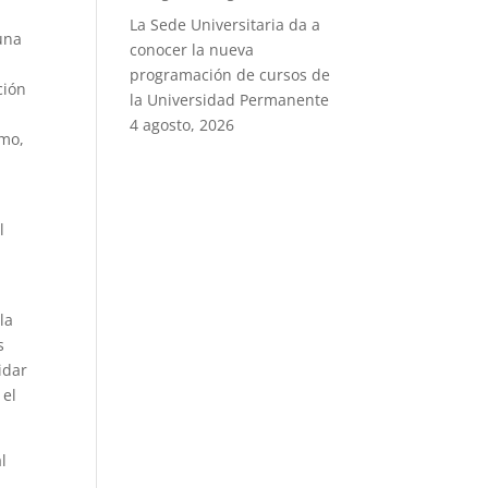
La Sede Universitaria da a
una
conocer la nueva
programación de cursos de
ción
la Universidad Permanente
4 agosto, 2026
smo,
l
la
s
idar
 el
l