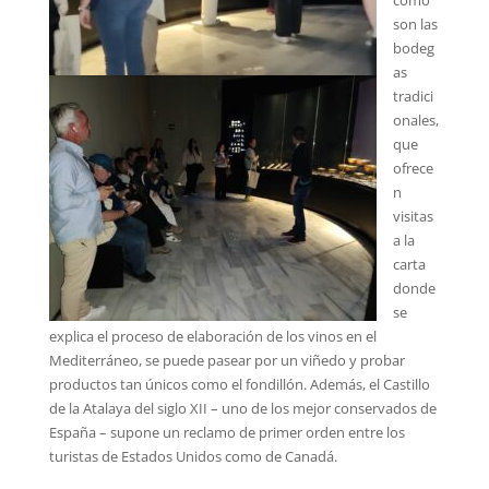
son las
bodeg
as
tradici
onales,
que
ofrece
n
visitas
a la
carta
donde
se
explica el proceso de elaboración de los vinos en el
Mediterráneo, se puede pasear por un viñedo y probar
productos tan únicos como el fondillón. Además, el Castillo
de la Atalaya del siglo XII – uno de los mejor conservados de
España – supone un reclamo de primer orden entre los
turistas de Estados Unidos como de Canadá.