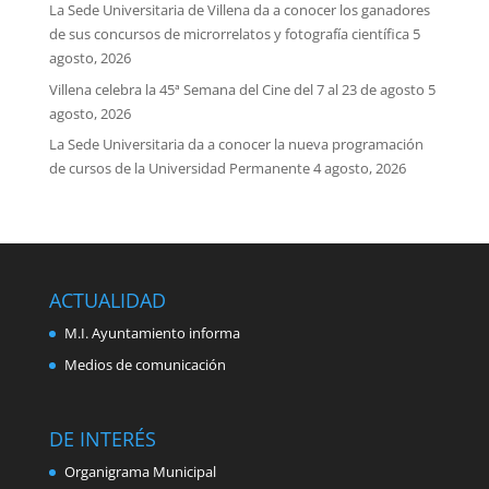
La Sede Universitaria de Villena da a conocer los ganadores
de sus concursos de microrrelatos y fotografía científica
5
agosto, 2026
Villena celebra la 45ª Semana del Cine del 7 al 23 de agosto
5
agosto, 2026
La Sede Universitaria da a conocer la nueva programación
de cursos de la Universidad Permanente
4 agosto, 2026
ACTUALIDAD
M.I. Ayuntamiento informa
Medios de comunicación
DE INTERÉS
Organigrama Municipal