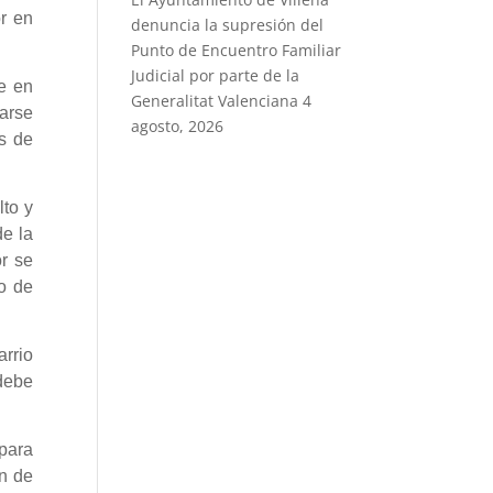
or en
denuncia la supresión del
Punto de Encuentro Familiar
Judicial por parte de la
e en
Generalitat Valenciana
4
barse
agosto, 2026
s de
lto y
e la
or se
ho de
arrio
debe
 para
an de