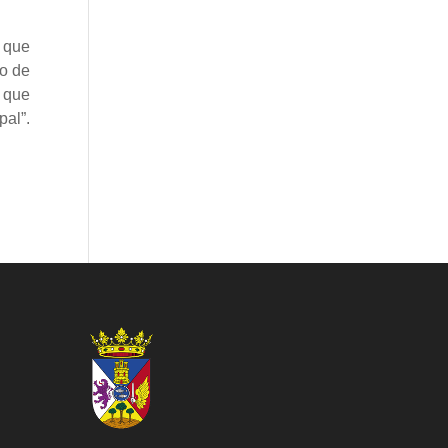
 que
io de
 que
pal”.