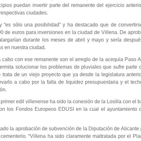
ipios puedan invertir parte del remanente del ejercicio anteri
respectivas ciudades.
“es sólo una posibilidad” y ha destacado que de convertirs
00 de euros para inversiones en la ciudad de Villena. De apro
 alargarían durante los meses de abril y mayo y sería despué
s en nuestra ciudad.
a cabo con ese remanente son el arreglo de la acequia Paso A
mita solucionar los problemas de pluviales que sufre parte d
 trata de un viejo proyecto que ya desde la legislatura anteri
varlo a cabo por la falta de liquidez presupuestaria y el tec
ón.
rimer edil villenense ha sido la conexión de la Losilla con el b
 con los Fondos Europeos EDUSI en la cual el ayuntamiento 
cado la aprobación de subvención de la Diputación de Alicante
 cementerio. “Villena ha sido claramente maltratada por el Pl