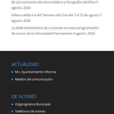
de sus concursos de microrrelatos y fotografía científica
5
agosto, 2026
Villena celebra la 45ª Semana del Cine del 7 al 23 de agosto
5
agosto, 2026
La Sede Universitaria da a conocer la nueva programación
de cursos de la Universidad Permanente
4 agosto, 2026
ACTUALIDAD
M.I. Ayuntamiento informa
Medios de comunicación
DE INTERÉS
Organigrama Municipal
Teléfonos de interés