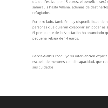
día del Festival por 15 euros, el beneficio se
saharauis hasta Villena, además de destinarl
refugiados.
Por otro lado, también hay disponibilidad de h
personas que quieran colaborar sin poder asis
El presidente de la Asociación ha anunciado q
pequeña rebaja de 14 euros.
García-Galbis concluyó su intervención explica
escuela de menores con discapacidad, que recib
sus cuidados.