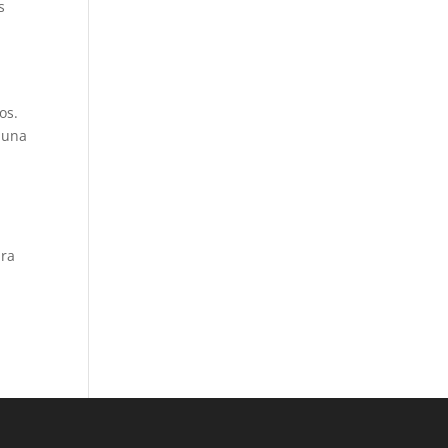
s
os.
 una
a
ara