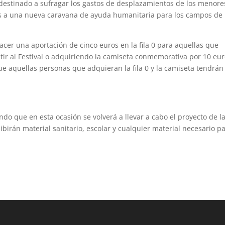
rá destinado a sufragar los gastos de desplazamientos de los menore
os a una nueva caravana de ayuda humanitaria para los campos de
acer una aportación de cinco euros en la fila 0 para aquellas que
tir al Festival o adquiriendo la camiseta conmemorativa por 10 eur
ue aquellas personas que adquieran la fila 0 y la camiseta tendrán
ndo que en esta ocasión se volverá a llevar a cabo el proyecto de l
irán material sanitario, escolar y cualquier material necesario p