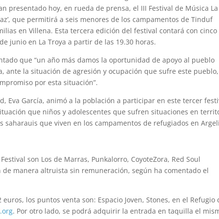
n presentado hoy, en rueda de prensa, el III Festival de Música La
az’, que permitirá a seis menores de los campamentos de Tinduf
ilias en Villena. Esta tercera edición del festival contará con cinco
 junio en La Troya a partir de las 19.30 horas.
entado que “un año más damos la oportunidad de apoyo al pueblo
, ante la situación de agresión y ocupación que sufre este pueblo,
mpromiso por esta situación”.
d, Eva García, animó a la población a participar en este tercer festi
ituación que niños y adolescentes que sufren situaciones en territ
es saharauis que viven en los campamentos de refugiados en Argel
l Festival son Los de Marras, Punkalorro, CoyoteZora, Red Soul
an de manera altruista sin remuneración, según ha comentado el
 euros, los puntos venta son: Espacio Joven, Stones, en el Refugio 
.org
. Por otro lado, se podrá adquirir la entrada en taquilla el mis